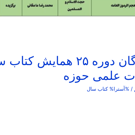
اسامی برگزیدگان دوره ۲۵ همایش 
ات علمی حوزه
/ %آسترا%
كتاب سال