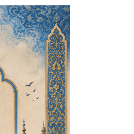
فراخوان
موضوعات
ویژه
بیست
و
هشتمین
همایش
کتاب
سال
حوزه