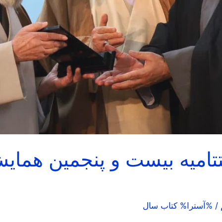
تتامیه بیست و پنجمین هما
/ %آسترا%
كتاب سال