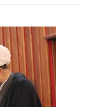
تصاویری
از
اختتامیه
بیست
و
پنجمین
همایش
کتاب
سال
حوزه