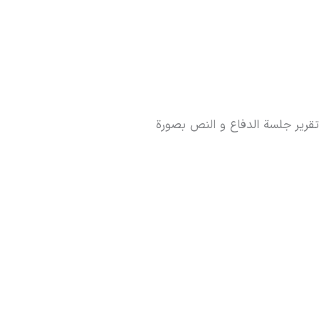
 مؤلفها حوزوی (یجب إرسال تقریر جلسة الدفاع و النص بصورة