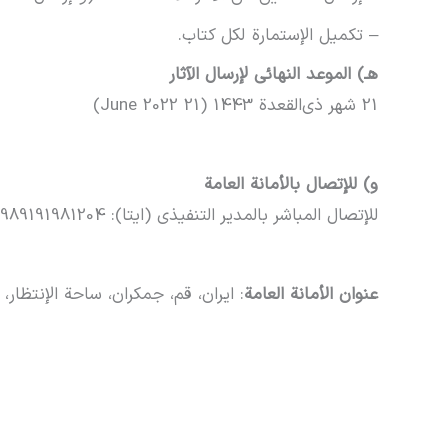
– تکمیل الإستمارة لکل کتاب.
هـ) الموعد النهائي لإرسال الآثار
21 شهر ذی‌القعدة 1443 (21 June 2022)
و) للإتصال بالأمانة العامة
للإتصال المباشر بالمدیر التنفیذي (ایتا): 989191981204+
عنوان الأمانة العامة
: ایران، قم، جمکران، ساحة الإنتظار، 