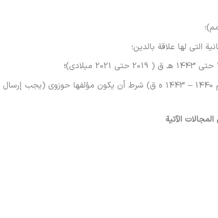
م)؛
ة التي لها علاقة بالدین؛
؛
ـ یتم قبول أطروحات الدکتوراه (تم الدفاع عنها خلال عام 1440 – 1443 ه ق) شرط أن یکون
لمجالات الآتیة