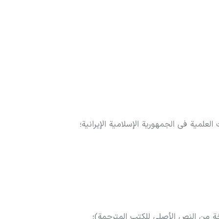
لعلمية في الجمهوریة الإسلامية الإیرانية؛
خة من النص الأصلی للکتب المترجمة)؛