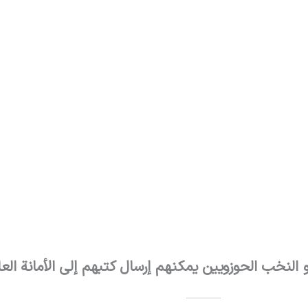
و النخب الحوزویین یمکنهم إرسال کتبهم إلی الأمانة العا