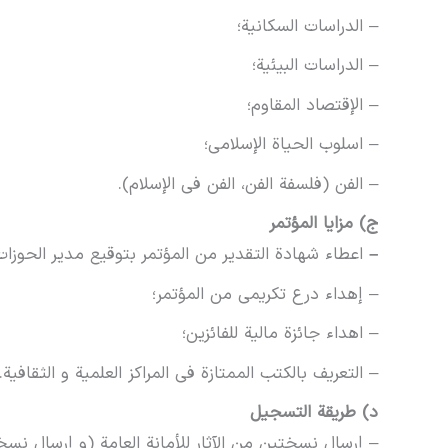
– الدراسات السکانية؛
– الدراسات البیئية؛
– الإقتصاد المقاوم؛
– اسلوب الحیاة الإسلامي؛
– الفن (فلسفة الفن، الفن في الإسلام).
ج) مزایا المؤتمر
–
اعطاء شهادة التقدیر من المؤتمر بتوقیع مدیر الحوزات ا
– إهداء درع تکریمی من المؤتمر؛
– اهداء جائزة مالیة للفائزین؛
– التعریف بالکتب الممتازة في المراکز العلمية و الثقافية.
د) طریقة التسجیل
– إرسال نسختین من الآثار للأمانة العامة (و إرسال نس