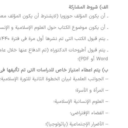
الف) شروط المشارکة
ـ أن یکون المؤلف حوزویا (لایشترط أن یکون المؤلف معم
ـ أن یکون موضوع الکتاب حول العلوم الإسلامية و الإنساني
ـ یتم قبول الکتب التی تم نشرها أول مرة في فترة 1440 حتی 1443 هـ ق ( 2019 حتی 2021 میلادی)
Word أو PDF)؛
ب) یتم اعطاء امتیاز خاص للدراسات التي تم تألیفها في ا
– الجوانب العلمیة لبیان الخطوة الثانیة للثورة الإسلامیة؛
– المرأة و الأسرة؛
– العلوم الإنسانية الإسلامية؛
– الفضاء الإفتراضي؛
– الأضرار الإجتماعیة (پاثولوجیا)؛