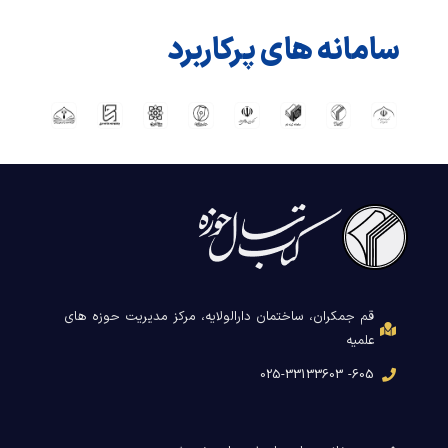
سامانه های پرکاربرد
قم جمکران، ساختمان دارالولایه، مرکز مدیریت حوزه های
علمیه
605- 025-33133603