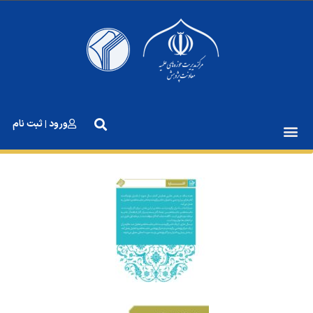
رش
ه
حتوا
ورود | ثبت نام