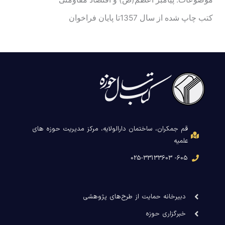
کتب چاپ شده از سال 1357تا پایان فراخوان
قم جمکران، ساختمان دارالولایه، مرکز مدیریت حوزه های
علمیه
605- 025-33133603
دبیرخانه حمایت از طرح‌های پژوهشی
خبرگزاری حوزه