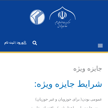
رش
ه
حتوا
ورود | ثبت نام
جایزه ویژه
شرایط جایزه ویژه:
عمومی بودن( برای حوزویان و غیر حوزیان)
موضوعات: پیامبر اعظم(ص) و اقتصاد مقاومتی